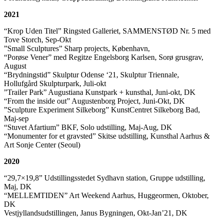
2021
“Krop Uden Titel” Ringsted Galleriet, SAMMENSTØD Nr. 5 med
Tove Storch, Sep-Okt
”Small Sculptures” Sharp projects, København,
“Porøse Vener” med Regitze Engelsborg Karlsen, Sorø grusgrav,
August
“Brydningstid” Skulptur Odense ‘21, Skulptur Triennale,
Hollufgård Skulpturpark, Juli-okt
”Trailer Park” Augustiana Kunstpark + kunsthal, Juni-okt, DK
“From the inside out” Augustenborg Project, Juni-Okt, DK
”Sculpture Experiment Silkeborg” KunstCentret Silkeborg Bad,
Maj-sep
“Stuvet Afartium” BKF, Solo udstilling, Maj-Aug, DK
“Monumenter for et gravsted” Skitse udstilling, Kunsthal Aarhus &
Art Sonje Center (Seoul)
2020
“29,7×19,8” Udstillingsstedet Sydhavn station, Gruppe udstilling,
Maj, DK
“MELLEMTIDEN” Art Weekend Aarhus, Huggeormen, Oktober,
DK
Vestjyllandsudstillingen, Janus Bygningen, Okt-Jan’21, DK