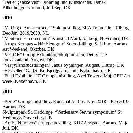
“Det er ganske vist” Dronninglund Kunstcenter, Dansk
Billedhugger samfund, Juli-Sep, DK
2019
“Making the unseen seen” Solo udstilling, SEA Foundation Tilburg,
Dec/Jan, 2019/2020, NL
“Mentorenes momentum” Kunsthal Nord, Aalborg, November, DK
“Krops Kompas – Når Sten gror” Soloudstilling, Se! Rum, Aarhus
Art Weekend, Oktober, DK
“VIGØR” Group Exhibition, Skulptursalen, Det fynske
kunstakademi, August, DK
“Vestjyllandsudstillingen” Janus bygningen, August, Tistrup, DK
“Bestseller” Galleri Bo Bjerggaard, Juni, København, DK
“Final Exhibition II” Gruppe udstilling, Axel Towers, Maj, CPH Art
week, København, DK
2018
“PISD” Gruppe udstilling, Kunsthal Aarhus, Nov 2018 – Feb 2019,
Aarhus, DK
Skulpturpark St. Heddinge, “Verdensarv Stevns symposium” St.
Heddinge, November, DK
“Art by Numbers” Gruppe udstilling, KH7 Artspace, Aarhus, Maj-
Juli, DK