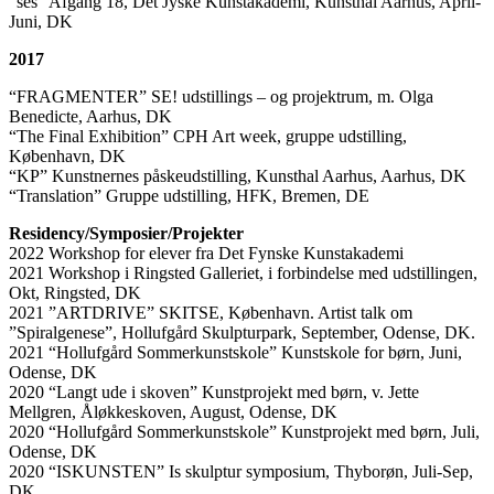
“ses” Afgang 18, Det Jyske Kunstakademi, Kunsthal Aarhus, April-
Juni, DK
2017
“FRAGMENTER” SE! udstillings – og projektrum, m. Olga
Benedicte, Aarhus, DK
“The Final Exhibition” CPH Art week, gruppe udstilling,
København, DK
“KP” Kunstnernes påskeudstilling, Kunsthal Aarhus, Aarhus, DK
“Translation” Gruppe udstilling, HFK, Bremen, DE
Residency/Symposier/Projekter
2022 Workshop for elever fra Det Fynske Kunstakademi
2021 Workshop i Ringsted Galleriet, i forbindelse med udstillingen,
Okt, Ringsted, DK
2021 ”ARTDRIVE” SKITSE, København. Artist talk om
”Spiralgenese”, Hollufgård Skulpturpark, September, Odense, DK.
2021 “Hollufgård Sommerkunstskole” Kunstskole for børn, Juni,
Odense, DK
2020 “Langt ude i skoven” Kunstprojekt med børn, v. Jette
Mellgren, Åløkkeskoven, August, Odense, DK
2020 “Hollufgård Sommerkunstskole” Kunstprojekt med børn, Juli,
Odense, DK
2020 “ISKUNSTEN” Is skulptur symposium, Thyborøn, Juli-Sep,
DK