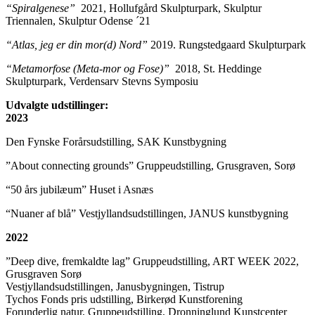
“Spiralgenese”
2021, Hollufgård Skulpturpark, Skulptur
Triennalen, Skulptur Odense ´21
“Atlas, jeg er din mor(d) Nord”
2019. Rungstedgaard Skulpturpark
“Metamorfose (Meta-mor og Fose)”
2018, St. Heddinge
Skulpturpark, Verdensarv Stevns Symposiu
Udvalgte udstillinger:
2023
Den Fynske Forårsudstilling, SAK Kunstbygning
”About connecting grounds” Gruppeudstilling, Grusgraven, Sorø
“50 års jubilæum” Huset i Asnæs
“Nuaner af blå” Vestjyllandsudstillingen, JANUS kunstbygning
2022
”Deep dive, fremkaldte lag” Gruppeudstilling, ART WEEK 2022,
Grusgraven Sorø
Vestjyllandsudstillingen, Janusbygningen, Tistrup
Tychos Fonds pris udstilling, Birkerød Kunstforening
Forunderlig natur, Gruppeudstilling, Dronninglund Kunstcenter