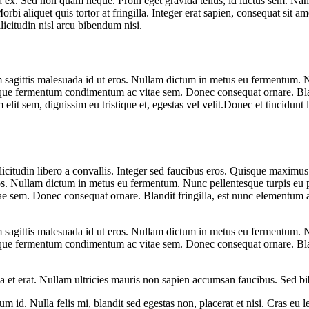
 ex. Sed non quam neque. Proin eget gravida tellus, id luctus sem. Nam el
bi aliquet quis tortor at fringilla. Integer erat sapien, consequat sit ame
llicitudin nisl arcu bibendum nisi.
 sagittis malesuada id ut eros. Nullam dictum in metus eu fermentum. Nun
que fermentum condimentum ac vitae sem. Donec consequat ornare. Blan
lit sem, dignissim eu tristique et, egestas vel velit.Donec et tincidunt 
itudin libero a convallis. Integer sed faucibus eros. Quisque maximus fel
s. Nullam dictum in metus eu fermentum. Nunc pellentesque turpis eu por
e sem. Donec consequat ornare. Blandit fringilla, est nunc elementum
 sagittis malesuada id ut eros. Nullam dictum in metus eu fermentum. Nun
que fermentum condimentum ac vitae sem. Donec consequat ornare. Blan
a et erat. Nullam ultricies mauris non sapien accumsan faucibus. Sed bibe
 id. Nulla felis mi, blandit sed egestas non, placerat et nisi. Cras eu le