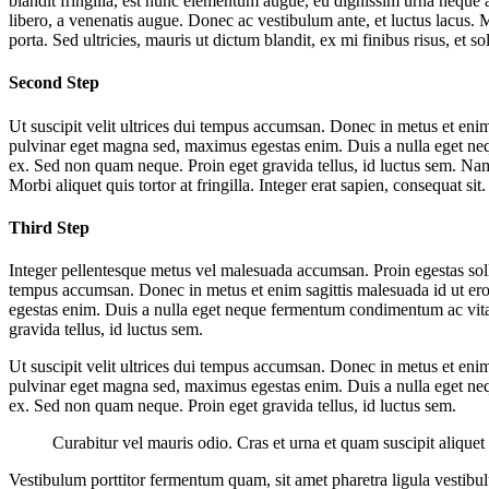
blandit fringilla, est nunc elementum augue, eu dignissim urna neque a
libero, a venenatis augue. Donec ac vestibulum ante, et luctus lacus. Mor
porta. Sed ultricies, mauris ut dictum blandit, ex mi finibus risus, et so
Second Step
Ut suscipit velit ultrices dui tempus accumsan. Donec in metus et enim
pulvinar eget magna sed, maximus egestas enim. Duis a nulla eget ne
ex. Sed non quam neque. Proin eget gravida tellus, id luctus sem. Nam e
Morbi aliquet quis tortor at fringilla. Integer erat sapien, consequat sit.
Third Step
Integer pellentesque metus vel malesuada accumsan. Proin egestas sollic
tempus accumsan. Donec in metus et enim sagittis malesuada id ut ero
egestas enim. Duis a nulla eget neque fermentum condimentum ac vita
gravida tellus, id luctus sem.
Ut suscipit velit ultrices dui tempus accumsan. Donec in metus et enim
pulvinar eget magna sed, maximus egestas enim. Duis a nulla eget ne
ex. Sed non quam neque. Proin eget gravida tellus, id luctus sem.
Curabitur vel mauris odio. Cras et urna et quam suscipit aliquet 
Vestibulum porttitor fermentum quam, sit amet pharetra ligula vestibulum