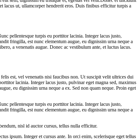
it sem, dignissim eu tristique et, egestas vel velit.Donec et tincidunt
t lacus ut, ullamcorper hendrerit eros. Duis finibus efficitur turpis a
c pellentesque turpis eu porttitor lacinia. Integer lacus justo,
dit fringilla, est nunc elementum augue, eu dignissim urna neque a
libero, a venenatis augue. Donec ac vestibulum ante, et luctus lacus.
is est, vel venenatis nisi faucibus non. Ut suscipit velit ultrices dui
ttitor lacinia. Integer lacus justo, pulvinar eget magna sed, maximus
 augue, eu dignissim urna neque a ex. Sed non quam neque. Proin eget
c pellentesque turpis eu porttitor lacinia. Integer lacus justo,
dit fringilla, est nunc elementum augue, eu dignissim urna neque a
ndum, nisl id auctor cursus, tellus nulla efficitur.
ctus ipsum. Integer et cursus ante. In orci enim, scelerisque eget tellus