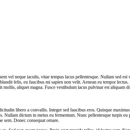
 sem vel neque iaculis, vitae tempus lacus pellentesque. Nullam sed est 
blandit felis, eu faucibus mi sapien non velit. Aenean eu tempor lectus.
 velit mollis, aliquet magna. Fusce vestibulum lacus pulvinar est aliquam d
itudin libero a convallis. Integer sed faucibus eros. Quisque maximus fel
s. Nullam dictum in metus eu fermentum. Nunc pellentesque turpis eu por
ae sem. Donec consequat ornare.